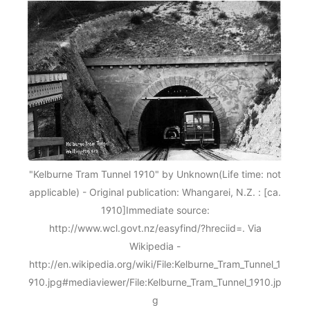
"Kelburne Tram Tunnel 1910" by Unknown(Life time: not
applicable) - Original publication: Whangarei, N.Z. : [ca.
1910]Immediate source:
http://www.wcl.govt.nz/easyfind/?hreciid=. Via
Wikipedia -
http://en.wikipedia.org/wiki/File:Kelburne_Tram_Tunnel_1
910.jpg#mediaviewer/File:Kelburne_Tram_Tunnel_1910.jp
g