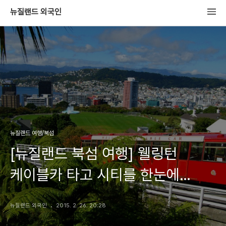
뉴질랜드 외국인
뉴질랜드 여행/북섬
[뉴질랜드 북섬 여행] 웰링턴
케이블카 타고 시티를 한눈에
감상하기
뉴질랜드 외국인
2015. 2. 26. 20:28