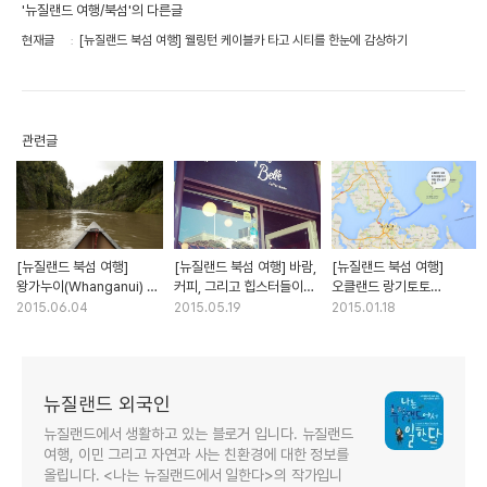
'뉴질랜드 여행/북섬'의 다른글
현재글
[뉴질랜드 북섬 여행] 웰링턴 케이블카 타고 시티를 한눈에 감상하기
관련글
[뉴질랜드 북섬 여행]
[뉴질랜드 북섬 여행] 바람,
[뉴질랜드 북섬 여행]
왕가누이(Whanganui) 강
커피, 그리고 힙스터들이
오클랜드 랑기토토
카누 여행
있는 곳 웰링턴
(Rangitoto) 섬 여행
2015.06.04
2015.05.19
2015.01.18
뉴질랜드 외국인
뉴질랜드에서 생활하고 있는 블로거 입니다. 뉴질랜드
여행, 이민 그리고 자연과 사는 친환경에 대한 정보를
올립니다. <나는 뉴질랜드에서 일한다>의 작가입니