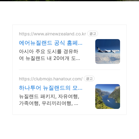
https://www.airnewzealand.co.kr
광고
에어뉴질랜드 공식 홈페
이지 항공권 예약 및 여행
아시아 주요 도시를 경유하
정보
여 뉴질랜드 내 20여개 도시
로 연결
https://clubmojo.hanatour.com/
광고
하나투어 뉴질랜드의 모
든것! 하나투어 공식예약
뉴질랜드 패키지, 자유여행,
인증센터
가족여행, 우리끼리여행, 신
속 상담 다양한 혜택까지