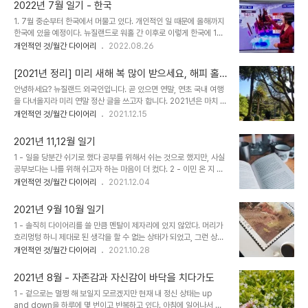
으로 인터넷에서 정보를 찾아서 한데 모아 놓아서 내가 가지고 있는 특
마스터 관둔 일 블로그..
2022년 7월 일기 - 한국
성 및 동의하는 부분에 밑줄을 그었다. *여기서부터 스크롤 압박 있음
1. 7월 중순부터 한국에서 머물고 있다. 개인적인 일 때문에 올해까지
INFJ INFJ는 그들의 개인적인 가치관에 깊게 주의를 집중한다. 그들
한국에 있을 예정이다. 뉴질랜드로 워홀 간 이후로 이렇게 한국에 1달
은 강렬한 이상주의자들이며 더욱 행복하고 완벽한 미래들을 선명하
넘게 있는 것은 이번이 처음. 2. 10년 전 때와 현재 확연하게 바뀐 것
개인적인 것/월간 다이어리
2022.08.26
게 상상할 수 있다. 그들은 가혹한 현실에 낙담할 수 있으나 통상적으
이 많았는데, 가장 크게 바뀐 것은 날씨. 사계절 날씨 물론 있지만, 동
로 동기를 찾아내고 그럼에도 불구하고 긍정적인 행동들을 취하는 것
남아처럼 트로피컬한 날씨를 보이고 있어서 지구온난화를 고대로 느
을 놓치지 않는다. INF..
[2021년 정리] 미리 새해 복 많이 받으세요, 해피 홀
낄 수 있었다. 너무 더워서 36도 이상이거나 아니면 비가 엄청나게 온
리데이
안녕하세요? 뉴질랜드 외국인입니다. 곧 있으면 연말, 연초 국내 여행
다. 그래도 겨울인 뉴질랜드에 있다가 한국에 오니 따뜻해서 크게 투덜
을 다녀올지라 미리 연말 정산 글을 쓰고자 합니다. 2021년은 마치 롤
거리지 않았다. (웰링턴 추운 게 지긋지긋해서 가끔씩 이사가고 싶은
러코스터를 타고 미끄러진 기분 이네요. 2020년 중순쯤에 저의 삶을
개인적인 것/월간 다이어리
2021.12.15
충동) 3. 그 외에도 여러가지 외국인의 시점(?)으로 보게 되는 것들이
돌아보면서 생겼던 많은 생채기를 올해 초에 회복하면서 다른 해 보다
있는데, - 횡단보도에 근처에 설치한 해 가림용 큰 우산?이 설치되어
육체/정신적으로 건강 했는데요. 일과 공부를 병행 하면서 깨진 웰빙
있는 것 - ..
2021년 11,12월 일기
이 작년보다 더 훨씬 깊은 생채기로 돌아 왔네요. 작년에 회복되었다고
1 - 일을 당분간 쉬기로 했다 공부를 위해서 쉬는 것으로 했지만, 사실
믿었던 제 삶의 baggage 가 사실은 임시 회복이고 완전 회복하기
공부보다는 나를 위해 쉬고자 하는 마음이 더 컸다. 2 - 이민 온 지 정
까지 아주 오랜 시간이 필요하다는 것을 올해 느끼게 되었습니다.
확히 만으로 10년 차가 되었다. 많은 일이 있었고, 많은 것이 바뀌었
개인적인 것/월간 다이어리
2021.12.04
2021년에 이룬 일 - Doubtful sound trip을 올해 1월 1일에 한 것
다. 그것이 좋은 방향이든, 나쁜 방향이든 내가 선택한 방향. 가끔씩 생
- 내 책이 영화 에 소품으로 등장한 것 - 집 키친 레노베이션 -
각하곤 한다. 그 때 내가 다른 선택을 했더라면 지금의 나는 어떤 모습
Monas..
2021년 9월 10월 일기
이 되었을까? 하는 생각. 영화 처럼 모든 옵션을 볼 수 있다면 지금의
1 - 솔직히 다이어리를 쓸 만큼 멘탈이 제자리에 있지 않았다. 머리가
선택을 똑같이 했을까? 3 - 인생을 재정비해야 할 기간이 온 것 같다.
흐리멍텅 하니 제대로 된 생각을 할 수 없는 상태가 되었고, 그런 상태
과거에는 내 몸이 평안하고 경제적으로 큰 고달픔이 없는 삶을 이루기
에서는 뭘 해도 시간이 몇 배로 걸렸다. 평소 같으면 아무렇지 않게 쳐
개인적인 것/월간 다이어리
2021.10.28
위해 평생 노력해 왔다면, 그 삶이 어느정도 이루어진 지금, 지금부터
냈을 일을 붙잡고 몇 시간씩 있으니 내가 하고 있는 모든 일들이 다 겁
은퇴할 때까지 무엇을 하고 살아야 할 지를 멀리 생각 해 봐야 할 듯
이 났다. 패닉 어택 비스무리한 것을 느꼈던 것 같다. 2 - 왜 이렇게 내
하..
2021년 8월 - 자존감과 자신감이 바닥을 치다가도
가 멘탈이 나갔나 생각 해 보면 처음에는 영어 글쓰기에서 부터 시작되
1 - 겉으로는 멀쩡 해 보일지 모르겠지만 현재 내 정신 상태는 up
었다. 한글 문장으로 시작해서 영어로 번역하는 방식으로 여차저차 글
and down을 하루에 몇 번이고 반복하고 있다. 아침에 일어나서 모
을 꾸역꾸역 써 내다시피 했다. 그러다가 다시 생각 해 보니, 나는 일이