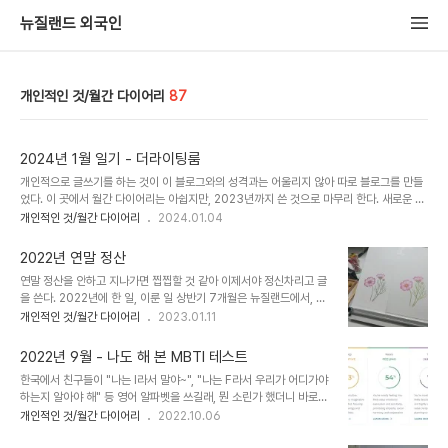
뉴질랜드 외국인
개인적인 것/월간 다이어리
87
2024년 1월 일기 - 더라이팅룸
개인적으로 글쓰기를 하는 것이 이 블로그와의 성격과는 어울리지 않아 따로 블로그를 만들
었다. 이 곳에서 월간 다이어리는 아쉽지만, 2023년까지 쓴 것으로 마무리 한다. 새로운 블
로그는 일단 다이어리처럼 쓸 용도이다. https://thewritingroom.tistory.com/ The
개인적인 것/월간 다이어리
2024.01.04
writing room thewritingroom.tistory.com
2022년 연말 정산
연말 정산을 안하고 지나가면 찝찝할 것 같아 이제서야 정신차리고 글
을 쓴다. 2022년에 한 일, 이룬 일 상반기 7개월은 뉴질랜드에서, 하
반기 5개월은 한국에서 보냈다. (2011년 이후로 이렇게 오랫동안 한
개인적인 것/월간 다이어리
2023.01.11
국에 있어본 건 처음) 석사 과정을 마쳤다 가족과 함께 일본 여행을 했
다 수술을 했다 (3곳) 피아노 기초를 위한 바이엘 과정을 했다 (3개
2022년 9월 - 나도 해 본 MBTI 테스트
월) 코로나 때문에 가지 못한 할머니와 친구의 묘지에 다녀왔다 가족
한국에서 친구들이 "나는 I라서 말야~", "나는 F라서 우리가 어디가야
과 많은 시간을 보냈다 포트폴리오 웹사이트 재정비 완료 밑미 1월, 2
하는지 알아야 해" 등 영어 알파벳을 쓰길래, 뭔 소린가 했더니 바로
월 리추얼 참여한 것 카라반 업그레이드 2022년에 관두거나 소홀히
MBTI 성격유형 테스트에서 나온 단어를 참고하고 있었다. 예전에 해
개인적인 것/월간 다이어리
2022.10.06
한 일 음식 관리, 몸 관리를 소홀히 해서 몸이 많이 약해졌다 수술 때문
봤었지만, 기억이 안 나서 이번에 한번 다시 해 보기로 - 결과를 바탕
에 운동하는데 제약이 없지 않아 생겼다 운동을 꾸준히 못했다 토스트