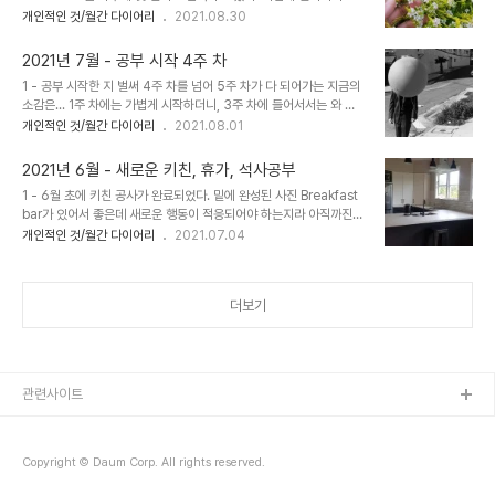
든 게 무기력하고 아무것도 하기 싫다가도, 저녁 때 되면 또 공부가 할
개인적인 것/월간 다이어리
2021.08.30
고 공부고 다 잘하고 싶어서 "나는 이만큼 해야 해, 나는 경험이 있으
만하고 정신이 또렷해진다. 그 다음날에는 아침에 일찍 일어나 자신감
니까." "나는 이 정도는 해내야 해, 나이가 있으니까." 등 나의 기준점
이 충만해서 뭐든 다 할 수 있을 것 같다가도, 저녁 때 되면 또 기분이
을 높..
2021년 7월 - 공부 시작 4주 차
좋지도 나쁘지도 않은 이상한 감정 상태가 된다. 이게 이번달 내내 지
1 - 공부 시작한 지 벌써 4주 차를 넘어 5주 차가 다 되어가는 지금의
속 되어가고 있다. 2 - 위엣 글은 저번주에 써서 저장해 놨는데 지금은
소감은... 1주 차에는 가볍게 시작하더니, 3주 차에 들어서서는 와 정
또 기분이 나쁘지 않다. 에이 뭐 이래. 3 - 공부랑 일을 계속 병행을 한
신없이 공부 과정이 진행된다. 석사 과정이 내가 하는 일과 연관되어
개인적인 것/월간 다이어리
2021.08.01
다면 할 수 있겠지만, 내 멘탈을 혹사시키며 하고 살고 싶진 않아서 결
있기 때문에 어느 정도는 겹치는 부분도 있기도 하고, 단어나 관련 언
국엔 파트타임으로 일을 전환했다. 고맙게도 내 매니저는 잘 받아들여
어가 익숙하기 때문에 큰 무리 없이 따라가고 있어서 다행이다. 하지만
주었고 ..
2021년 6월 - 새로운 키친, 휴가, 석사공부
일도 기간에 맞춰서 끝내야 하는 것이 있어서 수업 끝나고 회사에 다시
1 - 6월 초에 키친 공사가 완료되었다. 밑에 완성된 사진 Breakfast
돌아 와 야근한 지가 며칠 째. 2 - 일과 공부 때문에 모니터를 보는 시
bar가 있어서 좋은데 새로운 행동이 적응되어야 하는지라 아직까진
간이 많아져서, 주말 토/일 오전에는 운동이나 산책으로 머리를 정화
많이 사용하고 있지 않다. 2 - 오클랜드를 오랫만에 다녀왔다. 목적은
개인적인 것/월간 다이어리
2021.07.04
시키려 일부러 휴식을 취한다. 이른 오후에는 청소 좀 했다가, 늦은 오
마스터 공부 시작하기 전에 마지막 휴가(?)차 맛있는 한국음식을 먹으
후부터 다시 모니터 앞. 3 - 하는 공부는 피곤하지만 은근 재미있어서
러 간 것. 괜찮은 호텔에 묵으면서 한국음식 많이 먹고 왔다. 간 김에
다행이다...
아는 사람도 세 명이나 보고 그리고 오클랜드 다녀 온 그 다음주 주말
더보기
은 3박 4일 간 Retreat도 다녀왔다. 쉽게 말하자면 절에 들어가서 며
칠 쉬었다 왔다. 하루 두번 1시간씩 명상 하면서 하루 열심히 사는 그
런 심플 라이프가 나한테 맞는 것 같아 이번이 벌써 3번째 방문. 매년
최소 두번은 방문할 듯 하다. 3 - 공부를 시작하면 바쁠 것 같고 머리..
관련사이트
Copyright © Daum Corp. All rights reserved.