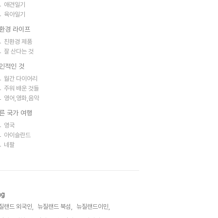
애견일기
육아일기
환경 라이프
친환경 제품
잘 산다는 것
인적인 것
월간 다이어리
주워 배운 것들
영어,영화,음악
른 국가 여행
영국
아이슬란드
네팔
ag
질랜드 외국인,
뉴질랜드 북섬,
뉴질랜드이민,