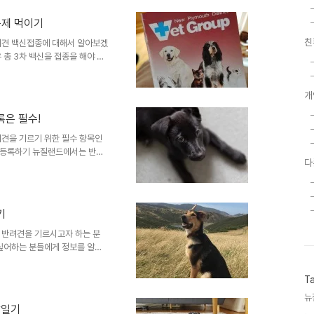
것도 무서워 했다. 사회성을 기를
t(수의사) 등 관련 업종에 일하
충제 먹이기
 다른 개들이나 잔디, 공원 등을
친
려견 백신접종에 대해서 알아보겠
주 때 1차 접..
 총 3차 백신을 접종을 해야 합
종 후 2주 뒤 (10주~12주 사이)
사이 면역이 없는 강아지에게 치명적
개
치명적인 바이러스를 들면 파보
epatitis), 렙토스파이로시스
록은 필수!
 있습니다 (자세한 바이러스 정보는 아
견을 기르기 위한 필수 항목인
 등록하기 뉴질랜드에서는 반려
다
 등록을 해야 합니다. 강아지의
며, 3달 이상이 지나 늦게 등
불 이상의 벌금을 물게 됩니다. 반
및 개 번식 추적 등 여러 리서치
기
웹사이트 -
d-licence..
 반려견을 기르시고자 하는 분
 싶어하는 분들에게 정보를 알려
? 뉴질랜드에서 반려견을 찾는
 통해, 2) 유기견 센터를 통해
T
서 입니다. 가장 일반적으로 찾
뉴
 것인데요. 이 곳에 유기견 센터,
찰일기
. 동물보호센터인