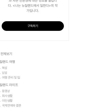
과 사는 친환경에 대한 정보를 올립니
다. <나는 뉴질랜드에서 일한다>의 작
가입니다.
구독하기
 전체보기
질랜드 여행
북섬
남섬
여행 준비 및 팁
질랜드 라이프
동영상
회사생활
이민생활
국제연애와 결혼