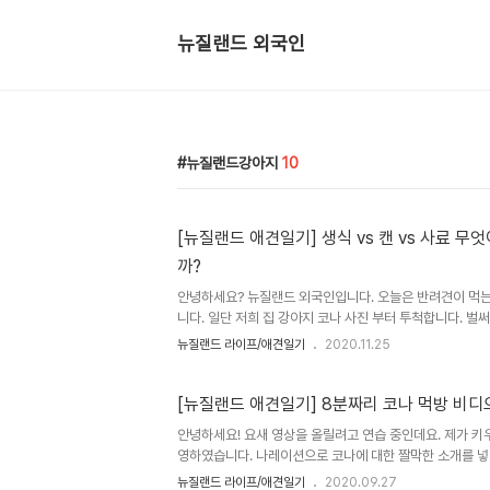
뉴질랜드 외국인
뉴질랜드강아지
10
[뉴질랜드 애견일기] 생식 vs 캔 vs 사료 무
까?
안녕하세요? 뉴질랜드 외국인입니다. 오늘은 반려견이 먹는
니다. 일단 저희 집 강아지 코나 사진 부터 투척합니다. 벌써
류 시중에서 구할 수 있는 개 사료 종류는 크게 3가지로 나
뉴질랜드 라이프/애견일기
2020.11.25
사료라고 말하는 드라이(Dry)한 음식, 통조림 캔에 들어있는
고 생(Raw)식입니다. Dry food, Wet food 그리고 R
각의 장점과 단점을 비교하자면, Dry food(사료): 싸다, 
[뉴질랜드 애견일기] 8분짜리 코나 먹방 비디
양물 섭취에 대해 걱정 안해도 된다 // 간식만 먹고 실제 
안녕하세요! 요새 영상을 올릴려고 연습 중인데요. 제가 키
를 잃는다, 탄수화물이 많이 포함되어 있어 위가 안 ..
영하였습니다. 나레이션으로 코나에 대한 짤막한 소개를 넣
하는데 생각보다 시간이랑 연습이 많이 필요하네요! 그럼 
뉴질랜드 라이프/애견일기
2020.09.27