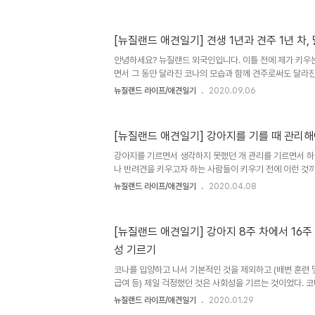
드가 궁금 하신가요? 뉴질랜드 이민과 해외취업에 관한 글을 
세히 보러가기
[뉴질랜드 애견일기] 견생 1년과 견주 1년 차,
안녕하세요? 뉴질랜드 외국인입니다. 이틀 전에 제가 키우는
면서 그 동안 달라진 코나의 모습과 함께 견주로써도 달라진
니다. 견생 9주부터 1살까지 코나는 믹스견(종이 섞인 개)
뉴질랜드 라이프/애견일기
2020.09.06
아빠는 까만 라브라도 리트리버입니다. 아빠견은 직접 보지
있었고, 코나가 9주일 때 집으로 데려왔습니다. 엄마견 옆
대체적으로 입양을 합니다. 처음에 데리고 왔을 때 제일 걱
[뉴질랜드 애견일기] 강아지를 기를 때 관리해
가거나 사람들을 만나는 것을 무서워 하는 것이었습니다. 
나이 또래의 강아지들은 엄청나게 활발해서 사람들에게 점
강아지를 기르면서 생각하지 못했던 개 관리를 기르면서 하
밑에 ..
나 반려견을 키우고자 하는 사람들이 키우기 전에 이런 것
이드 차원에서 글을 몇가지 적고자 한다. 1 - 개도 자주 이
뉴질랜드 라이프/애견일기
2020.04.08
야 한다는 걸 알았지만 자주 닦아야 한다는 건 생각하지도 
닦을 줄 알았는데 일주일에 최소 두,세번은 닦아주어야 한다.
아하지 않아서 인내심을 가지고 제대로 닦아주기까지 최소 
[뉴질랜드 애견일기] 강아지 8주 차에서 16주 
하고 시작해야 한다. 강아지가 고집 부리면서 절대 안 닦으
성 기르기
된다. 2 - 발톱도 시기에 맞춰서 잘라줘야 한다. 강아지가
각..
코나를 입양하고 나서 기본적인 것을 제외하고 (배변 훈련 및
급여 등) 제일 걱정했던 것은 사회성을 기르는 것이었다. 코
차에 접어들고 있었는데, 9주 동안 엄마 개 밑에서 1차적인
뉴질랜드 라이프/애견일기
2020.01.29
외에 사람들과의 교류가 없었으며, 1차 접종만 맞은 상태라