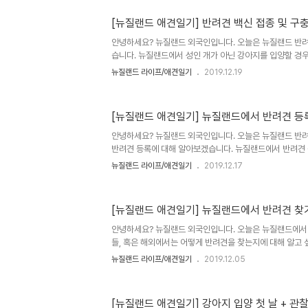
번도 데려나가지 않았기 때문에 잔디 및 새로운 곳에 가는 
것인가? 접종이 끝날 때까지 기다릴 것인가? 애견 샵 및 Ve
[뉴질랜드 애견일기] 반려견 백신 접종 및 구
시는 분들에 따르면 최종 3차 접종이 끝날 때까지는 외부의
안녕하세요? 뉴질랜드 외국인입니다. 오늘은 뉴질랜드 반
가는 것을 가급적 지양하라고 제시한다. 접종 시기는 강아지 8
습니다. 뉴질랜드에서 성인 개가 아닌 강아지를 입양할 경우
니다. 1차 - 강아지가 8주 차에 접어들었을 때 2차 - 1차 접
뉴질랜드 라이프/애견일기
2019.12.19
3차 - 그리고 2차 접종 후 한달 뒤 즉 14주~16주 차 
인 바이러스를 막기 위해 총 3차에 걸쳐 접종을 합니다. 
(Parvo) 바이러스, 디스템퍼(Distemper), 헤파티티스(H
[뉴질랜드 애견일기] 뉴질랜드에서 반려견 등
(Leptospirosis), 케넬 재채기(Kennel Cough)가
래 더보기로 - 영어). 더보기 ParvoA ..
안녕하세요? 뉴질랜드 외국인입니다. 오늘은 뉴질랜드 반려
반려견 등록에 대해 알아보겠습니다. 뉴질랜드에서 반려견
견을 기르려면 반려견 등록은 필수이며, 해당 시(State)에
뉴질랜드 라이프/애견일기
2019.12.17
나이가 3달이 되기 전 법적으로 반드시 등록이 되어있어야 하
록 하면 $300불의 벌금을, 아예 등록을 안 하면 $3000
려견 등록금액은 해당 시의 개 운동장(Dog park)을 관리 
[뉴질랜드 애견일기] 뉴질랜드에서 반려견 찾
를 하기 위해 사용됩니다. 웰링턴 시 내에서의 반려견 등록 
https://wellington.govt.nz/services/consents-an
안녕하세요? 뉴질랜드 외국인입니다. 오늘은 뉴질랜드에서
들, 혹은 해외에서는 어떻게 반려견을 찾는지에 대해 알고
드리고자 합니다. 뉴질랜드에서는 반려견을 어떻게 찾을까
뉴질랜드 라이프/애견일기
2019.12.05
방법은 크게 3가지인 것 같습니다. 1) 전문 특정 종 브리더를
그리고 3) 일반적으로 반려견을 구입하는 웹사이트를 통해
는 방법은 트레이드미(Trademe.co.nz) 웹사이트를 통한
[뉴질랜드 애견일기] 강아지 입양 첫 날 + 관
가족이 분양하는 분양견 및 고양이 등을 찾을 수 있습니다