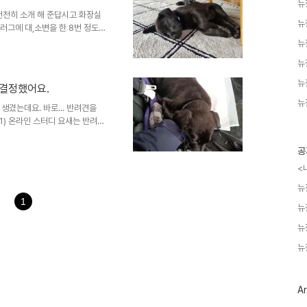
뉴
을 수 있습니다. 뉴질랜드에서도 사고
 천천히 소개 해 준답시고 화장실
뉴
 러그에 대,소변을 한 8번 정도
질랜드 방들은 대부분 카펫인데, 카
뉴
말에 따르면 뭐가 깔려 있는 곳에
뉴
화장실부터 소개를 할 걸 그랬다.
최대한 많은 정보를 얻으려고 했
뉴
 결정했어요.
함 10마리, 엄마 개는 9살 정
뉴
..
생겼는데요. 바로... 반려견을
1) 온라인 스터디 요새는 반려견
 훈련사 강형욱의 보듬TV와 보
TV를 하도 많이 봐서 그런지 ㄷ
공
만 그래도 입양 첫 날, 집 셋
<
Xr6E8qC_d2WEYTU5g 강형욱
뉴
님의 즐겁고 유익한 반려견 정보
1
뉴
뉴
뉴
Ar