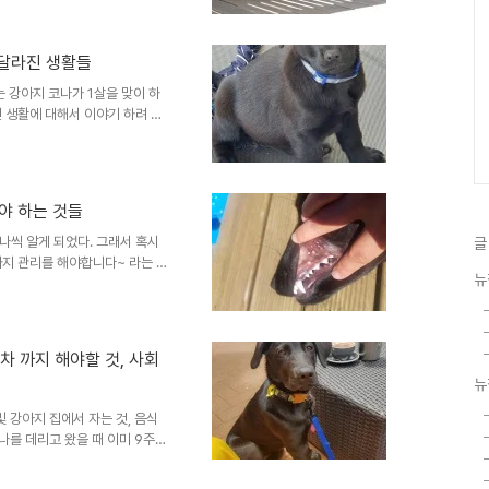
실은 책! 를 확인하세요 책 자
 달라진 생활들
 강아지 코나가 1살을 맞이 하
 생활에 대해서 이야기 하려 합
로 엄마는 화이트 셰퍼트 그리고
는 못했지만 엄마견은 확인할 수
에서 배우고 주로 8~9주 정도에
정이 되었던 것은 코나가 밖에 나
야 하는 것들
사회성 부족이라기 보다는 같은
프하거나 그러는데, 코나는 소파
나씩 알게 되었다. 그래서 혹시
글
까지 관리를 해야합니다~ 라는 가
뉴
를 닦아야 한다 개도 이빨을 닦아
못했다. 일주일이나 한달에 한번
 개들은 이빨 닦는 걸 그닥 좋
한 달 이상은 걸리는 것을 감안
차 까지 해야할 것, 사회
려고 하는데 끝까지 포기하면 안
뉴
 걸어다닐 때마다 바닥에 따각따
 강아지 집에서 자는 것, 음식
나를 데리고 왔을 때 이미 9주
 지능 발달 등을 배웠지만 주인
 전 주인들은 개를 바깥으로 한