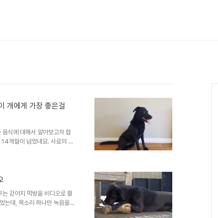
엇이 개에게 가장 좋은걸
 음식에 대해서 알아보고자 합
 14개월이 넘었네요. 사료의 종
뉘는 것 같습니다. 우리가 흔히
 젖어있는(Wet) 캔 음식, 그리
aw food라고 영어로 칭합니다. 각
구입하기 쉽다, 관리가 편하다, 영
오
사료는 편식한다, 개가 음식에 흥미
우는 강아지 먹방을 비디오로 촬
었는데, 목소리 하나만 녹음을
재밌게 보셨길 바랍니다~ 뉴질랜