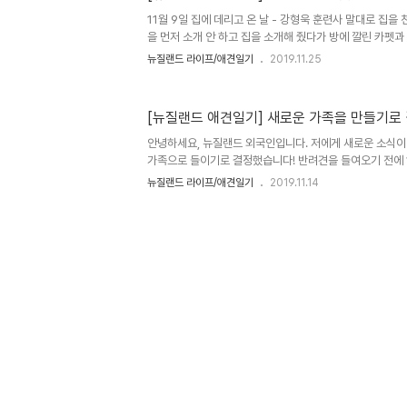
SPCA(https://www.spca.nz/)에서도 반려견을 찾
11월 9일 집에 데리고 온 날 - 강형욱 훈련사 말대로 집을
로 임..
을 먼저 소개 안 하고 집을 소개해 줬다가 방에 깔린 카펫과
쭉 보셨다. 집에 들어오자 마자 여러 번 하실 줄이야... 뉴
뉴질랜드 라이프/애견일기
2019.11.25
펫에다 볼 일을 보는 것을 좋아하는 것 같았다. 전 브리더 
다가 용변을 보신다고 하심. 집을 소개시켜주기 전에 일단 
- 엄마 개를 기르는 브리더 가족과 20분 간 대화를 통해 
[뉴질랜드 애견일기] 새로운 가족을 만들기로
다. 일반 가정집에서 태어났으며, 형제는 우리집 강아지를 포
도. 첫 브리딩(Breeding)이라고. - 아빠가 블랙 래브라도 리
안녕하세요, 뉴질랜드 외국인입니다. 저에게 새로운 소식이 
가족으로 들이기로 결정했습니다! 반려견을 들여오기 전에 
에 대한 정보를 유튜브에서 많이 얻을 수 있는데요. 그 중에
뉴질랜드 라이프/애견일기
2019.11.14
듬교육에 퍼피 클래스도 온라인으로 수강 하였습니다. 보듬
ㄷ 퍼피 클래스 온라인 수강이 아주 새롭게 느껴지지는 않았지
팅 등 좀 더 디테일 한 것을 알 수 있었습니다. 링크 -
https://www.youtube.com/channel/UCee1Mv
의보듬TV 보듬훈련사 '강형욱의 보듬TV' 강형욱 훈련사
들이 가득! [보..