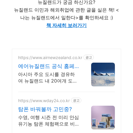
뉴질랜드가 궁금 하신가요?
뉴질랜드 이민과 해외취업에 관한 글을 실은 책! <
나는 뉴질랜드에서 일한다>를 확인하세요 :)
책 자세히 보러가기
https://www.airnewzealand.co.kr
광고
에어뉴질랜드 공식 홈페
이지 항공권 예약 및 여행
아시아 주요 도시를 경유하
정보
여 뉴질랜드 내 20여개 도시
로 연결
https://www.wday24.co.kr
광고
탐폰 바꿔볼까 고민중?
수영, 여행 시즌 전 미리 안심
유기농 탐폰 체험팩으로 비
교, 지금 40%할인