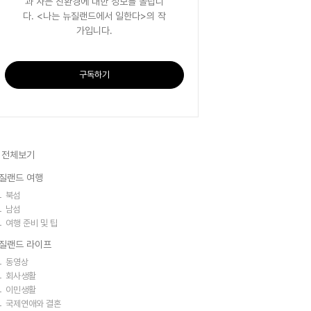
과 사는 친환경에 대한 정보를 올립니
다. <나는 뉴질랜드에서 일한다>의 작
가입니다.
구독하기
 전체보기
질랜드 여행
북섬
남섬
여행 준비 및 팁
질랜드 라이프
동영상
회사생활
이민생활
국제연애와 결혼