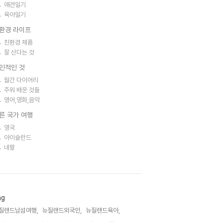
애견일기
육아일기
환경 라이프
친환경 제품
잘 산다는 것
인적인 것
월간 다이어리
주워 배운 것들
영어,영화,음악
른 국가 여행
영국
아이슬란드
네팔
ag
질랜드남섬여행,
뉴질랜드외국인,
뉴질랜드육아,