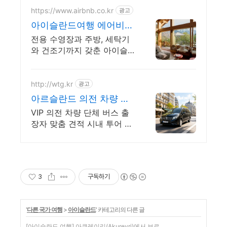
https://www.airbnb.co.kr
광고
아이슬란드여행 에어비앤
비 아이슬란드에서 살아
전용 수영장과 주방, 세탁기
보기
와 건조기까지 갖춘 아이슬
란드 숙소. 아이슬란드여행.
주방, 수영장, 자쿠지, 아기
침대. 필요한 모든 게 갖춰진
http://wtg.kr
광고
숙소를 예약하세요.
아르슬란드 의전 차량 버
스 투어 출장 전시회 맞춤
VIP 의전 차량 단체 버스 출
견적
장자 맞춤 견적 시내 투어 박
람회 기사 포함 차량
3
구독하기
'
다른 국가 여행
>
아이슬란드
' 카테고리의 다른 글
[아이슬란드 여행] 아쿠레이리(Akureyri)에서 보르