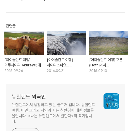
관련글
[아이슬란드 여행]
[아이슬란드 여행]
[아이슬란드 여행] 호픈
아쿠레이리(Akureyri)에서
세이디스피요드
(Hofn)에서
보르가네스 (Borgarnes)
(Seydisfjordur)에서
세이디스피요드
2016.09.26
2016.09.21
2016.09.13
까지 북 아이슬란드 여행
아쿠레이리(Akureyri)까지
(Seydisfjordur) 동
북 아이슬란드 여행
아이슬란드 여행
뉴질랜드 외국인
뉴질랜드에서 생활하고 있는 블로거 입니다. 뉴질랜드
여행, 이민 그리고 자연과 사는 친환경에 대한 정보를
올립니다. <나는 뉴질랜드에서 일한다>의 작가입니
다.