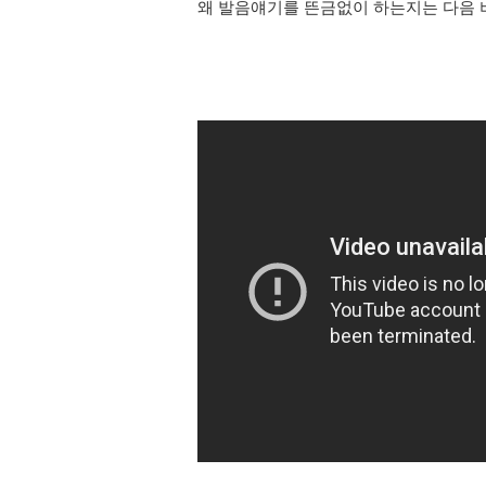
왜 발음얘기를 뜬금없이 하는지는 다음