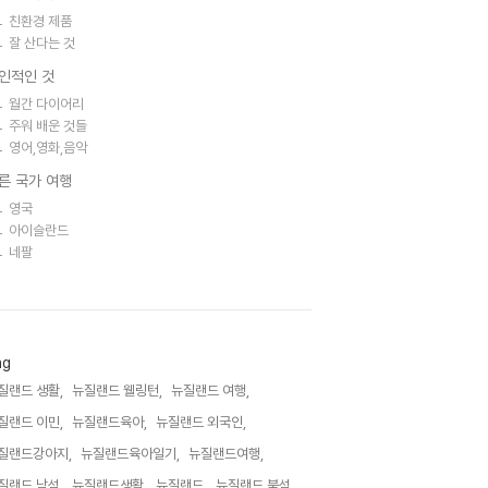
친환경 제품
잘 산다는 것
인적인 것
월간 다이어리
주워 배운 것들
영어,영화,음악
른 국가 여행
영국
아이슬란드
네팔
ag
질랜드 생활,
뉴질랜드 웰링턴,
뉴질랜드 여행,
질랜드 이민,
뉴질랜드육아,
뉴질랜드 외국인,
질랜드강아지,
뉴질랜드육아일기,
뉴질랜드여행,
질랜드 남섬,
뉴질랜드생활,
뉴질랜드,
뉴질랜드 북섬,