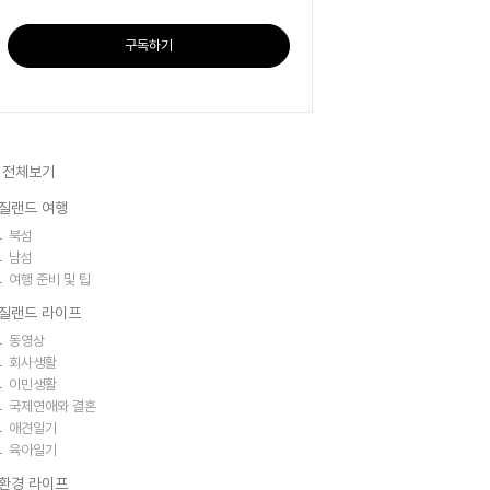
구독하기
 전체보기
질랜드 여행
북섬
남섬
여행 준비 및 팁
질랜드 라이프
동영상
회사생활
이민생활
국제연애와 결혼
애견일기
육아일기
환경 라이프