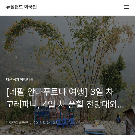
뉴질랜드 외국인
다른 국가 여행/네팔
[네팔 안나푸르나 여행] 3일 차
고레파니, 4일 차 푼힐 전망대와
타다파니
뉴질랜드 외국인
2017. 5. 24. 02:14