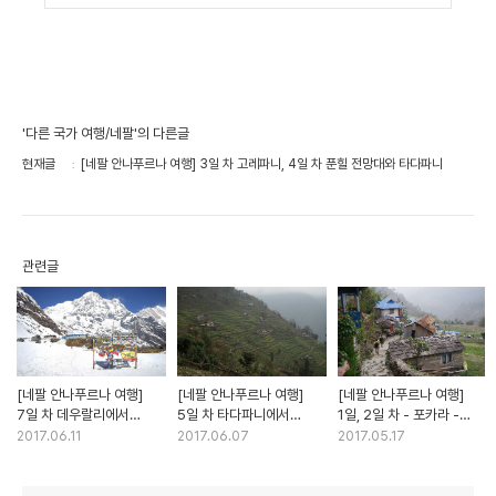
'다른 국가 여행/네팔'의 다른글
현재글
[네팔 안나푸르나 여행] 3일 차 고레파니, 4일 차 푼힐 전망대와 타다파니
관련글
[네팔 안나푸르나 여행]
[네팔 안나푸르나 여행]
[네팔 안나푸르나 여행]
7일 차 데우랄리에서
5일 차 타다파니에서
1일, 2일 차 - 포카라 -
안나푸르나 베이스캠프까지
시누와, 6일 차 시누와에서
나야풀 - 티게둥가
2017.06.11
2017.06.07
2017.05.17
데우랄리