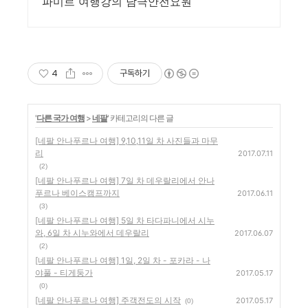
파미르 여행강의 남극안전요원
4
구독하기
'
다른 국가 여행
>
네팔
' 카테고리의 다른 글
[네팔 안나푸르나 여행] 9,10,11일 차 사진들과 마무
리
2017.07.11
(2)
[네팔 안나푸르나 여행] 7일 차 데우랄리에서 안나
푸르나 베이스캠프까지
2017.06.11
(3)
[네팔 안나푸르나 여행] 5일 차 타다파니에서 시누
와, 6일 차 시누와에서 데우랄리
2017.06.07
(2)
[네팔 안나푸르나 여행] 1일, 2일 차 - 포카라 - 나
야풀 - 티게둥가
2017.05.17
(0)
[네팔 안나푸르나 여행] 주객전도의 시작
2017.05.17
(0)