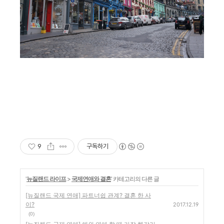
9
구독하기
'
뉴질랜드 라이프
>
국제연애와 결혼
' 카테고리의 다른 글
[뉴질랜드 국제 연애] 파트너쉽 관계? 결혼 한 사
이?
2017.12.19
(0)