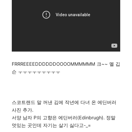
FRRREEEEDDDDDDOOOOMMMMMM 크~~ 멜 깁
슨 ㅜㅜㅜㅜㅜㅜㅜㅜㅜ
스코트랜드 말 꺼낸 김에 작년에 다녀 온 에딘버러
사진 추가.
서양 남자 P의 고향은 에딘버러(Edinbrugh). 정말
멋있는 곳인데 자기는 살기 싫다고-_=