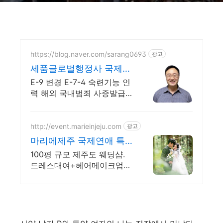
https://blog.naver.com/sarang0693
광고
세품글로벌행정사 국제연
애 사증발급전문
E-9 변경 E-7-4 숙련기능 인
력 해외 국내범죄 사증발급
은 세품행정사로
http://event.marieinjeju.com
광고
마리에제주 국제연애 특
별한 날을 더 아름답게
100평 규모 제주도 웨딩샵.
드레스대여+헤어메이크업
+스냅작가 섭외까지 한번에!