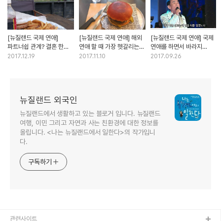
[뉴질랜드 국제 연애]
[뉴질랜드 국제 연애] 해외
[뉴질랜드 국제 연애] 국제
파트너쉽 관계? 결혼 한
연애 할 때 가장 헷갈리는
연애를 하면서 바라지
사이?
것, 데이트 신청
말아야 할 것
2017.12.19
2017.11.10
2017.09.26
뉴질랜드 외국인
뉴질랜드에서 생활하고 있는 블로거 입니다. 뉴질랜드
여행, 이민 그리고 자연과 사는 친환경에 대한 정보를
올립니다. <나는 뉴질랜드에서 일한다>의 작가입니
다.
구독하기
관련사이트