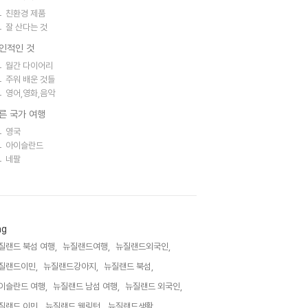
친환경 제품
잘 산다는 것
인적인 것
월간 다이어리
주워 배운 것들
영어,영화,음악
른 국가 여행
영국
아이슬란드
네팔
ag
질랜드 북섬 여행,
뉴질랜드여행,
뉴질랜드외국인,
질랜드이민,
뉴질랜드강아지,
뉴질랜드 북섬,
이슬란드 여행,
뉴질랜드 남섬 여행,
뉴질랜드 외국인,
질랜드 이민,
뉴질랜드 웰링턴,
뉴질랜드생활,