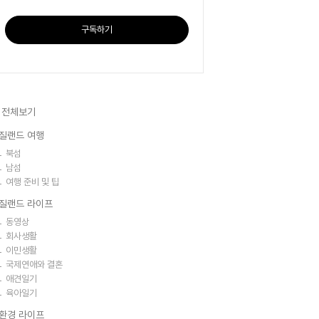
구독하기
 전체보기
질랜드 여행
북섬
남섬
여행 준비 및 팁
질랜드 라이프
동영상
회사생활
이민생활
국제연애와 결혼
애견일기
육아일기
환경 라이프