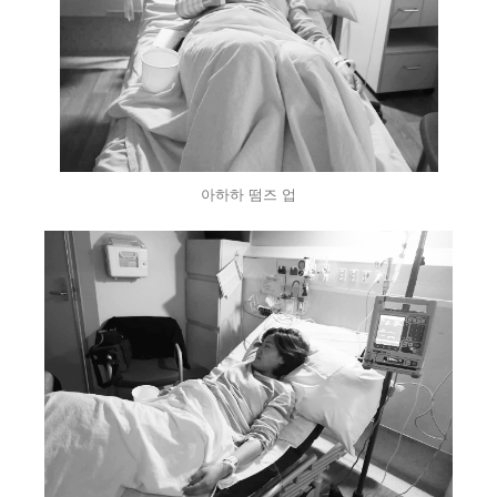
아하하 떰즈 업