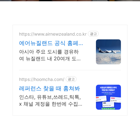
https://www.airnewzealand.co.kr
광고
에어뉴질랜드 공식 홈페
이지 항공권 예약 및 여행
아시아 주요 도시를 경유하
정보
여 뉴질랜드 내 20여개 도시
로 연결
https://hoomcha.com/
광고
레퍼런스 찾을 때 훔쳐봐
인스타, 유튜브,쓰레드,틱톡,
x 채널 계정을 한번에 수집 3
일간 무료 체험