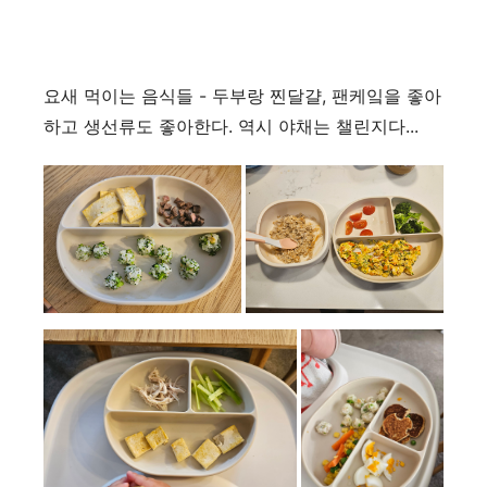
요새 먹이는 음식들 - 두부랑 찐달걀, 팬케잌을 좋아
하고 생선류도 좋아한다. 역시 야채는 챌린지다...